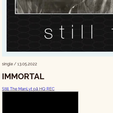
single
/
13.05.2022
IMMORTAL
Still The Man
Lyt
på HQ REC